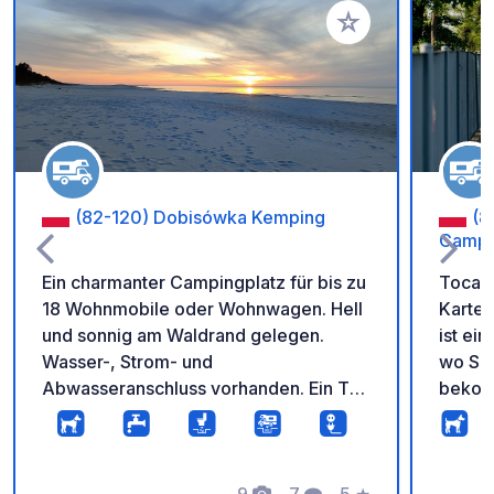
Zu Ihren Favoriten 
(82-120) Dobisówka Kemping
(8
Campe
Ein charmanter Campingplatz für bis zu
Tocamp
18 Wohnmobile oder Wohnwagen. Hell
Karte 
und sonnig am Waldrand gelegen.
ist ei
Wasser-, Strom- und
wo Sie
Abwasseranschluss vorhanden. Ein Tor
bekom
sorgt für zusätzliche Sicherheit. Nur 50
Włady
Meter entfernt befindet sich ein ruhiges
Halbin
Ferienresort, in dem Sie köstliche,
Ausgangspunkt
hausgemachte Speisen genießen
9
7
5
★
dringe