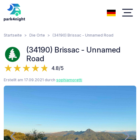
Startseite
Die Orte
(34190) Brissac - Unnamed Road
(34190) Brissac - Unnamed
Road
4.8/5
Erstellt am 17.09.2021 durch
sophiamoretti