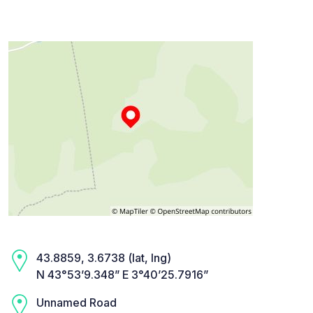
43.8859, 3.6738 (lat, lng)
N 43°53’9.348” E 3°40’25.7916”
Unnamed Road