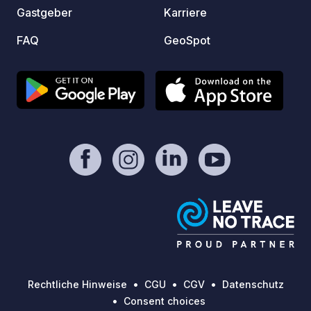
Gastgeber
Karriere
großen
Fahrze
FAQ
GeoSpot
bei starkem R
Öffnun
Grunds
übersc
nach d
niederzulass
Denke
Ihrer An
Fahrze
ausges
Grille
Provis
https:
Rechtliche Hinweise
CGU
CGV
Datenschutz
Consent choices