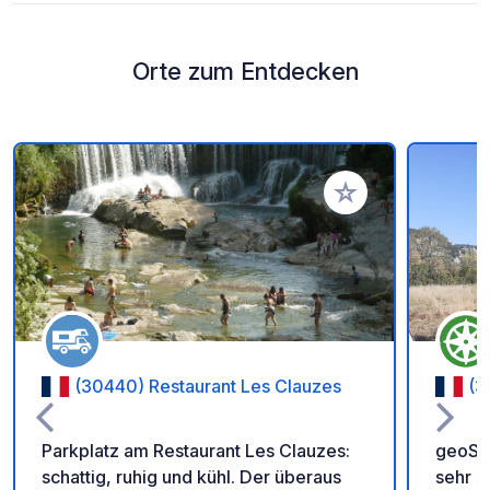
Orte zum Entdecken
Zu Ihren Favoriten 
(30440) Restaurant Les Clauzes
(3
Parkplatz am Restaurant Les Clauzes:
geoSPO
schattig, ruhig und kühl. Der überaus
sehr s