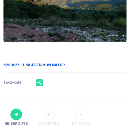
#290955 - UMGEBEN VON NATUR
1 aktivitäten
REISEROUTE
FAVORITEN
KONTAKT