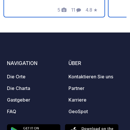
(außer
5
11
4.8
★
verfüg
Fotos
Kommentare
Bewertung
Grauwa
Beheiz
Abwas
Recycl
ein Sp
Strom 
werden
NAVIGATION
ÜBER
Boxens
Stellp
Die Orte
Kontaktieren Sie uns
Region
und zu 
Die Charta
Partner
Glasgo
Gastgeber
Karriere
Nähe z
Südstr
FAQ
GeoSpot
gut mi
Stellp
gebuch