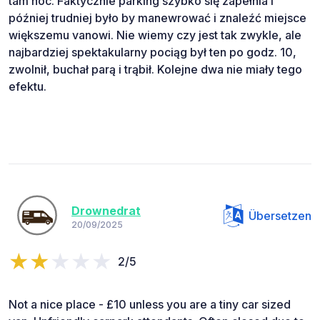
tam noc. Faktycznie parking szybko się zapełnia i
później trudniej było by manewrować i znaleźć miejsce
większemu vanowi. Nie wiemy czy jest tak zwykle, ale
najbardziej spektakularny pociąg był ten po godz. 10,
zwolnił, buchał parą i trąbił. Kolejne dwa nie miały tego
efektu.
Drownedrat
Übersetzen
20/09/2025
2/5
Not a nice place - £10 unless you are a tiny car sized