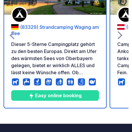
(83329) Strandcamping Waging am
(8
See
Dieser 5-Sterne Campingplatz gehört
Campin
zu den besten Europas. Direkt am Ufer
Ankomm
des wärmsten Sees von Oberbayern
tanken
gelegen, bietet er wirklich ALLES und
Camping 
lässt keine Wünsche offen. Ob
Fein. 
Supermarkt, mehrere Restaurants,
wenige
Segelschule und -mietstation oder
Skiflu
Wohnmobil Waschmöglichkeit: Auf
dieser
Easy online booking
diesem riesigen Gelände mit mehreren
Am Ab
100 Plätzen wird wirklich alles
gemein
geboten. Herausstechend ist die sehr
Sterne
10
76
4.2
★
Fotos
Kommentare
Bewertung
besondere Hundefreundlichkeit. Ob
freund
Liegewiese für Hundehalter mit
Campin