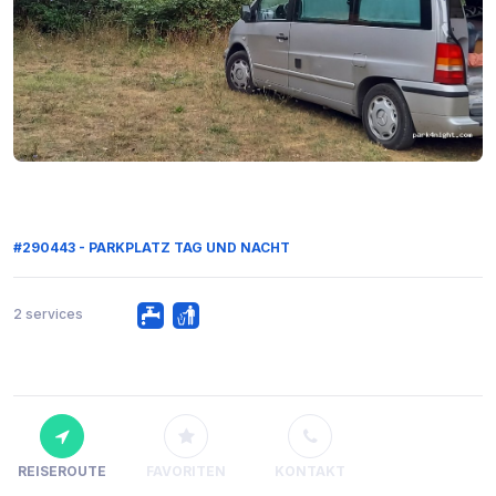
#290443 - PARKPLATZ TAG UND NACHT
2 services
REISEROUTE
FAVORITEN
KONTAKT