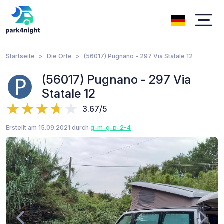
Startseite
Die Orte
(56017) Pugnano - 297 Via Statale 12
(56017) Pugnano - 297 Via
Statale 12
3.67/5
Erstellt am 15.09.2021 durch
g-m-g-p-2-4