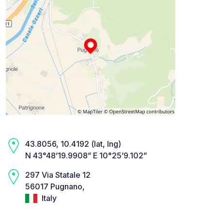
43.8056, 10.4192 (lat, lng)
N 43°48’19.9908” E 10°25’9.102”
297 Via Statale 12
56017 Pugnano,
Italy