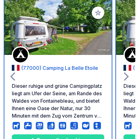
Zu Ihren Favoriten 
(77000) Camping La Belle Etoile
(7
Dieser ruhige und grüne Campingplatz
Dieser
liegt am Ufer der Seine, am Rande des
liegt 
Waldes von Fontainebleau, und bietet
Waldes
Ihnen eine Oase der Natur, nur 30
Ihnen 
Minuten mit dem Zug vom Zentrum von
Minut
Paris entfernt (der Bahnhof ist 20
Paris 
Gehminuten vom Campingplatz
Gehmi
entfernt). ). Mit seinem überdachten
entfer