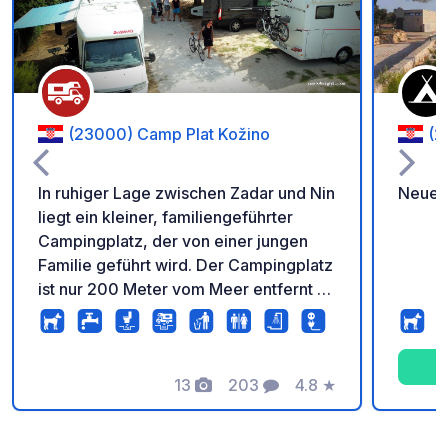
(23000) Camp Plat Kožino
(2
In ruhiger Lage zwischen Zadar und Nin
Neues 
liegt ein kleiner, familiengeführter
Campingplatz, der von einer jungen
Familie geführt wird. Der Campingplatz
ist nur 200 Meter vom Meer entfernt –
zwei Gehminuten entfernt – und bietet
ebene, teilweise schattige Stellplätze,
ideal für einen erholsamen Aufenthalt
in der Natur. Der Campingplatz bietet
13
203
4.8
★
Fotos
Kommentare
Bewertung
alles, was Sie für einen komfortablen
Aufenthalt benötigen: Sanitäranlagen,