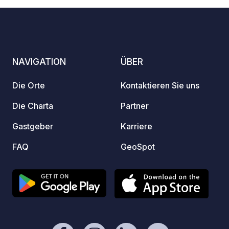
Strom, WLAN, Kühlschrank, Grill,
Gasherd sowie Anschlüsse für die
Abwasser- und Grauwasserentsorgung.
Die Besitzer sind freundlich und stets
hilfsbereit. Zadar und Nin sind jeweils 7
NAVIGATION
ÜBER
km entfernt und mit dem Fahrrad in
etwa 40 Minuten bequem zu erreichen.
Die Orte
Kontaktieren Sie uns
Die Umgebung lädt zum Entspannen
und Erkunden ein. Willkommen im
Die Charta
Partner
Campingplatz Plat!
Gastgeber
Karriere
FAQ
GeoSpot