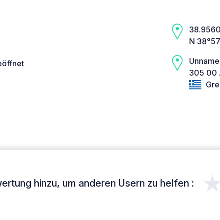
38.9560,
N 38°57
Unname
eöffnet
305 00 
Gre
ertung hinzu, um anderen Usern zu helfen :