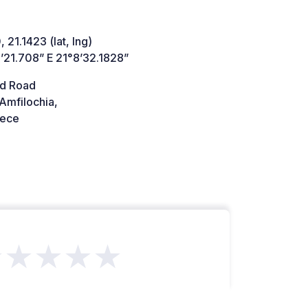
 21.1423 (lat, lng)
’21.708” E 21°8’32.1828”
d Road
Amfilochia,
ece
★★★★★