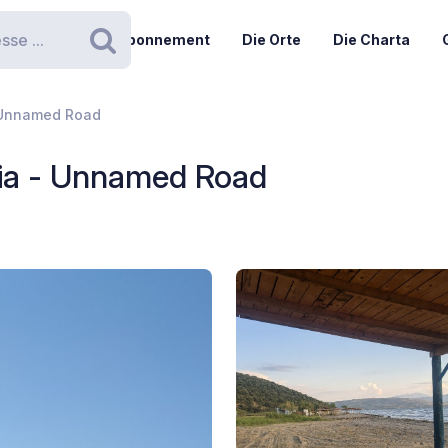
Abonnement
Die Orte
Die Charta
Suchen
- Unnamed Road
hia - Unnamed Road