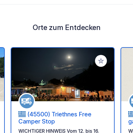
Orte zum Entdecken
en Favoriten hinzufügen
Zu Ihren Favorit
(45500) Triethnes Free
Camper Stop
g
WICHTIGER HINWEIS Vom 12. bis 16.
W