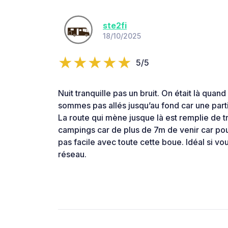
ste2fi
18/10/2025
5/5
Nuit tranquille pas un bruit. On était là quand
sommes pas allés jusqu’au fond car une part
La route qui mène jusque là est remplie de t
campings car de plus de 7m de venir car pour
pas facile avec toute cette boue. Idéal si v
réseau.