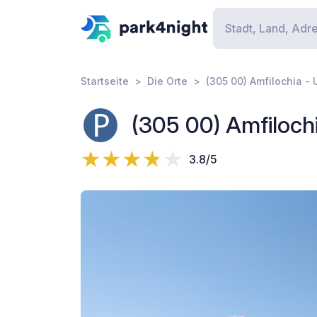
Startseite
Die Orte
(305 00) Amfilochia 
(305 00) Amfiloc
3.8/5