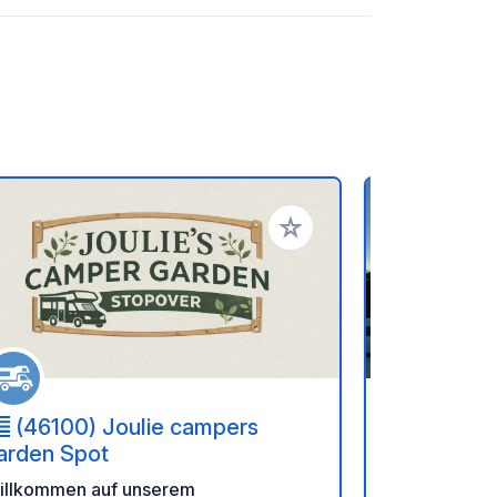
en hinzufügen
Zu Ihren Favoriten hinzufü
(46100) Joulie campers
(461 0
arden Spot
Plataria B
illkommen auf unserem
GPS: B39.44