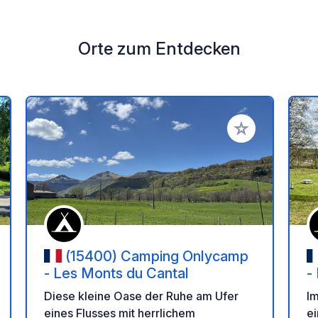
Orte zum Entdecken
en Favoriten hinzufügen
Zu Ihren Favorit
(15400) Camping Onlycamp
- Les Monts du Cantal
-
Diese kleine Oase der Ruhe am Ufer
I
eines Flusses mit herrlichem
ei