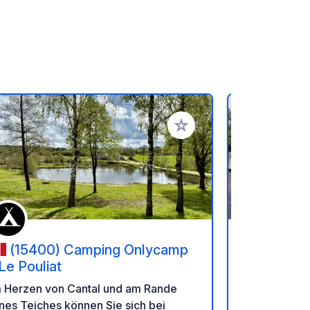
en hinzufügen
Zu Ihren Favoriten hinzufü
(15400) Camping Onlycamp
(63680
 Le Pouliat
Park de L
(Puy-de-D
Erleben Sie
m Herzen von Cantal und am Rande
Volcans d
Herzen des 
nes Teiches können Sie sich bei