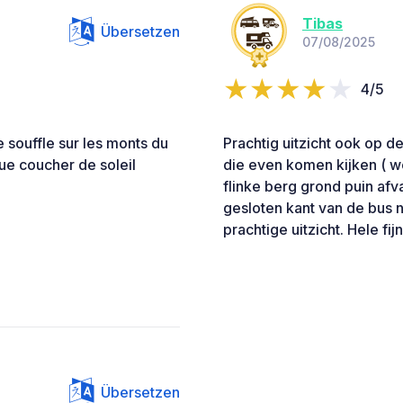
Tibas
Übersetzen
07/08/2025
4/5
 souffle sur les monts du
Prachtig uitzicht ook op 
que coucher de soleil
die even komen kijken ( w
flinke berg grond puin afv
gesloten kant van de bus ne
prachtige uitzicht. Hele fij
Übersetzen