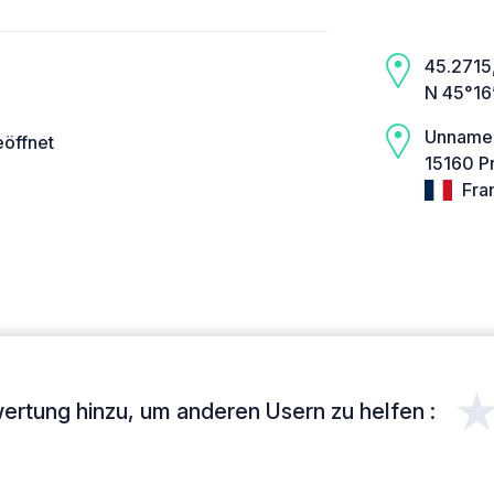
45.2715,
N 45°16
Unname
eöffnet
15160 Pr
Fra
ertung hinzu, um anderen Usern zu helfen :