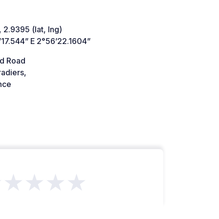
 2.9395 (lat, lng)
’17.544” E 2°56’22.1604”
d Road
adiers,
nce
★★★★★