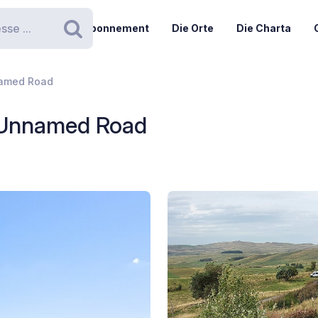
Abonnement
Die Orte
Die Charta
Suchen
nnamed Road
- Unnamed Road