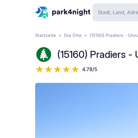
Startseite
Die Orte
(15160) Pradiers - U
(15160) Pradiers 
4.78/5