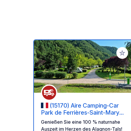
Zu Ihr
(15170) Aire Camping-Car
Park de Ferrières-Saint-Mary
(Cantal) – Volcans d'Auvergne
Genießen Sie eine 100 % naturnahe
et Rivières.
Auszeit im Herzen des Alagnon-Tals!