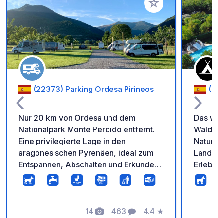
Zu Ihren Favoriten 
(22373) Parking Ordesa Pirineos
(2
Nur 20 km von Ordesa und dem
Das w
Nationalpark Monte Perdido entfernt.
Wälde
Eine privilegierte Lage in den
Naturp
aragonesischen Pyrenäen, ideal zum
Landsc
Entspannen, Abschalten und Erkunden
Erlebn
abseits der Massen. • 40 geräumige,
sonnig
ebene Rasenparkplätze • Trinkwasser,
etwa 7
Abwasserentsorgung • Kostenloses
mit Fu
WLAN • Eingezäunter Parkplatz mit 24-
14
463
4.4
★
auch e
Fotos
Kommentare
Bewertung