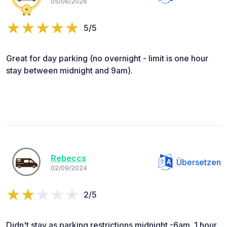
05/06/2026
5/5
Great for day parking (no overnight - limit is one hour
stay between midnight and 9am).
Rebeccs
Übersetzen
02/09/2024
2/5
Didn't stay as parking restrictions midnight -6am. 1 hour.