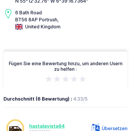
N 55°12’32.76” W 6°39’16.7364”
6 Bath Road
BT56 8AP Portrush,
United Kingdom
Fügen Sie eine Bewertung hinzu, um anderen Usern
zu helfen :
★★★★★
Durchschnitt (6 Bewertung) :
4.33/5
hastalavista64
Übersetzen