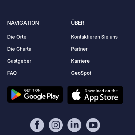
zu spielen. Weite
Impres
Internetseite. Ha
NAVIGATION
ÜBER
WICHTI
übergr
Die Orte
Kontaktieren Sie uns
Telef
da nur
Die Charta
Partner
Gastgeber
Karriere
FAQ
GeoSpot