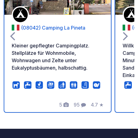
(08042) Camping La Pineta
(0
Kleiner gepflegter Campingplatz.
Willk
Stellplätze für Wohnmobile,
Campin
Wohnwagen und Zelte unter
Minute
Eukalyptusbäumen, halbschattig.
Sandst
Einkaufsmö
Stellp
Home,
Sanitä
5
95
4.7
★
Waschm
Fotos
Kommentare
Bewertung
Gemein
familiär
Gemein
Möglic