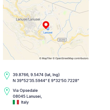
39.8766, 9.5474 (lat, lng)
N 39°52’35.5944” E 9°32’50.7228”
Via Opsedale
08045 Lanusei,
Italy