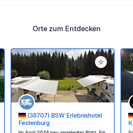
Orte zum Entdecken
en Favoriten hinzufügen
Zu Ihren Favorit
(38707) BSW Erlebnishotel
Festenburg
K
Im April 2024 neu angelegter Platz. Ein
S