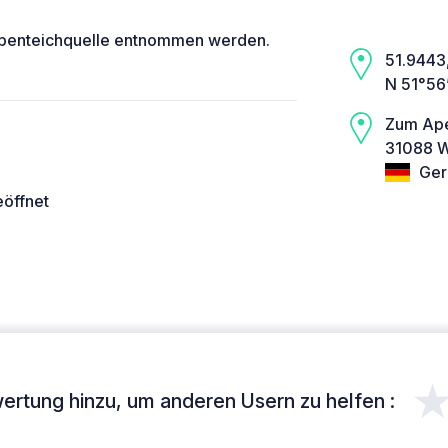
Apenteichquelle entnommen werden.
51.9443,
N 51°56
Zum Ape
31088 W
Ger
eöffnet
ertung hinzu, um anderen Usern zu helfen :