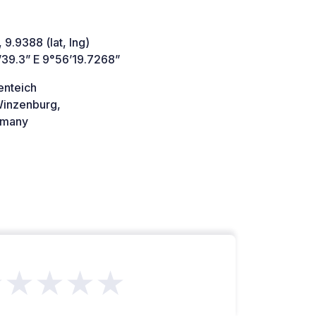
 9.9388 (lat, lng)
’39.3” E 9°56’19.7268”
nteich
inzenburg,
many
★★★★★