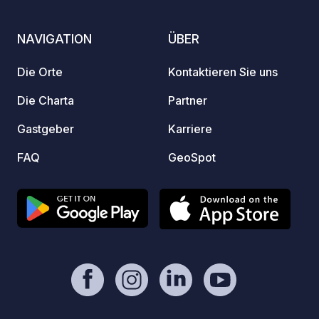
Nacht, inklusive Strom, WLAN, Dusche
Waschg
und Toilette. Wir freuen uns auf Ihren
Saison
NAVIGATION
ÜBER
Besuch!
Raki) 
Holzof
Die Orte
Kontaktieren Sie uns
Schwi
Erwach
Die Charta
Partner
Ideale
Gastgeber
Karriere
Wander
Umgebung ● Ein Rest
FAQ
GeoSpot
sich 3
● Ein 
Campin