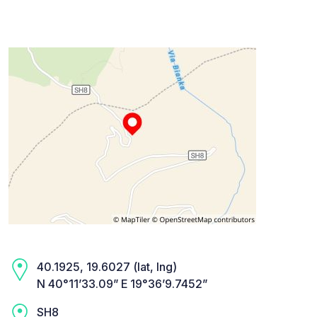
40.1925, 19.6027 (lat, lng)
N 40°11’33.09” E 19°36’9.7452”
SH8