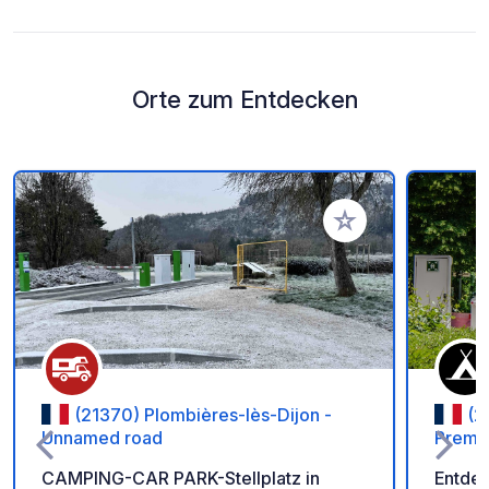
Orte zum Entdecken
Zu Ihren Favoriten 
(21370) Plombières-lès-Dijon -
(2
Unnamed road
Premi
CAMPING-CAR PARK-Stellplatz in
Entdec