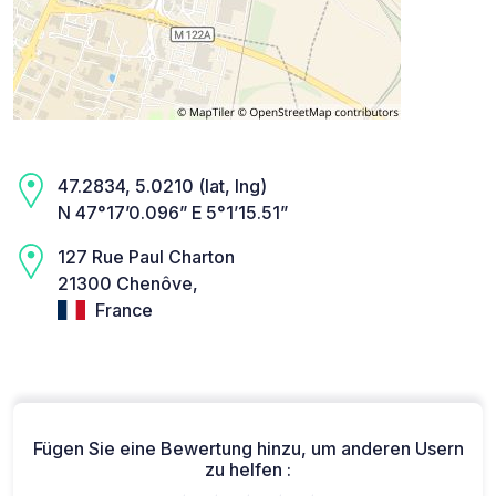
47.2834, 5.0210 (lat, lng)
N 47°17’0.096” E 5°1’15.51”
127 Rue Paul Charton
21300 Chenôve,
France
Fügen Sie eine Bewertung hinzu, um anderen Usern
zu helfen :