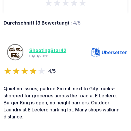
★★★★★
Durchschnitt (3 Bewertung) :
4/5
ShootingStar42
Übersetzen
01/01/2026
4/5
Quiet no issues, parked 8m mh next to Gify trucks-
shopped for groceries across the road at E.Leclerc,
Burger King is open, no height barriers. Outdoor
Laundry at E.Leclerc parking lot. Many shops walking
distance.