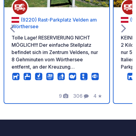
(9220) Rast-Parkplatz Velden am
(9
Wörthersee
Tolle Lage! RESERVIERUNG NICHT
KEINE
MÖGLICH!!! Der einfache Stellplatz
2 Kilo
befindet sich im Zentrum Veldens, nur
nur 5 
8 Gehminuten vom Wörthersee
Italien
entfernt, an der Kreuzung
Parkpl
Augsdorferstr./Süduferstr. und verfügt
Zwisch
über Strom und Wasser. Gratis
Juli b
angeboten werden Chemie WC
Strom 
Entsorgung, WLAN, Müllinsel,
9
306
4
★
WLAN,
Fotos
Kommentare
Bewertung
Gasisackerl. Rasten max. 48 Stunden.
Online
Juli - September 20 € pro Fahrzeug,
48 Stu
Strom, Wasser, Orts- und
herrli
Nächtigungstaxe extra. Online Check-
erreic
In vor Ort!
Bienen