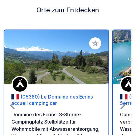
Orte zum Entdecken
Zu Ihren Favoriten 
(05380) Le Domaine des Ecrins
(0
accueil camping car
Serre
Domaine des Ecrins, 3-Sterne-
Campi
Campingplatz Stellplätze für
verbra
Wohnmobile mit Abwasserentsorgung,
Wasser