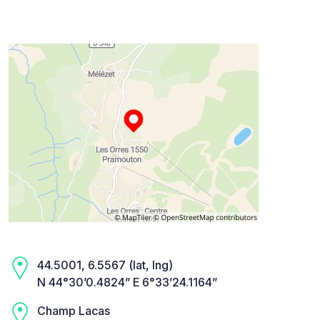
44.5001, 6.5567 (lat, lng)
N 44°30’0.4824” E 6°33’24.1164”
Champ Lacas