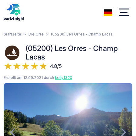
Startseite
Die Orte
(05200) Les Orres - Champ Lacas
(05200) Les Orres - Champ
Lacas
4.8/5
Erstellt am 12.09.2021 durch
kelly1320