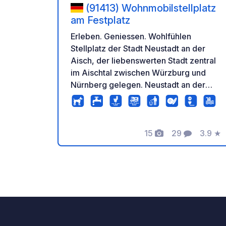
(91413) Wohnmobilstellplatz
am Festplatz
Erleben. Geniessen. Wohlfühlen
Stellplatz der Stadt Neustadt an der
Aisch, der liebenswerten Stadt zentral
im Aischtal zwischen Würzburg und
Nürnberg gelegen. Neustadt an der
Aisch ist einer von 100
ausgezeichneten Genussorten in
Bayern und somit ein Treffpunkt für
15
29
3.9
★
Genießer an der Grenze zwischen
Fotos
Kommentare
Bewer
Bier- und Weinfranken. 16 Stellplätze
ausschließlich für Wohnmobile nutzbar,
ganzjährig benutzbar Ausstattung: - mit
Ver- und Entsorgungsstation Holiday
Clean (inklusive Grauwasser) -
Stromanschluss (16 A) Elektrostar Euro
6 - Platzbefestigung Rasengittersteine/