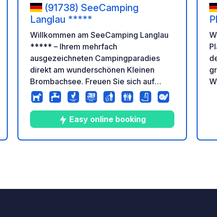
(91738) SeeCamping
Langlau *****
P
Willkommen am SeeCamping Langlau
Wo
***** – Ihrem mehrfach
Plank
ausgezeichneten Campingparadies
de
direkt am wunderschönen Kleinen
g
Brombachsee. Freuen Sie sich auf
W
erholsame Urlaubstage in traumhafter
Si
Seelage, kombiniert mit einem
S
vielfältigen Freizeit- und
b
Easy online booking
Familienangebot für Groß und Klein.
e
tung
Unser moderner, kostenpflichtiger
Do
Campingplatz bietet für jeden das
Sp
10
67
4.6
★
Fotos
Kommentare
Bewertung
passende Urlaubserlebnis: von
ne
gemütlichen Standard-Stellplätzen
T
über großzügige Komfortplätze bis hin
hu
zu luxuriösen Premium-Stellplätzen mit
Kl
eigenem Privatbad direkt am Platz. Für
a