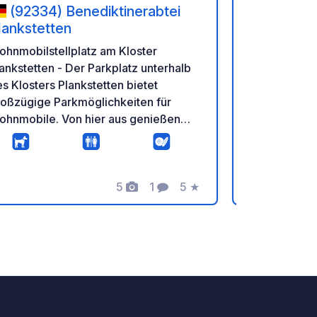
(92334) Benediktinerabtei
(351 34
lankstetten
Parkplätze s
hnmobilstellplatz am Kloster
Burg Vildšte
stetten - Der Parkplatz unterhalb
Parken ist k
s Klosters Plankstetten bietet
sind auf de
roßzügige Parkmöglichkeiten für
verfügbar. Silvesterfeier mit dem
ohnmobile. Von hier aus genießen
Charme der
e einen herrlichen Blick über das
Komfort von
ulztal und können morgens
Wohnwagen 
eeindruckende Sonnenaufgänge
5
1
5
★
wenige Schr
rleben. Der nahegelegene Main-
Fotos
Kommentar
Bewertung
entfernt und
nau-Kanal lädt zu entspannten
Festmahl, M
aziergängen oder Radtouren ein. Die
Silvesterfei
u renovierte Klosterschenke und der
Burg. Begrüß
errassenbiergarten verwöhnen
der Kulisse 
ngrige Gäste mit frisch gezapftem
Geschichte 
osterbier, regionalen Spezialitäten
trifft.
us der Klosterküche sowie Kuchen