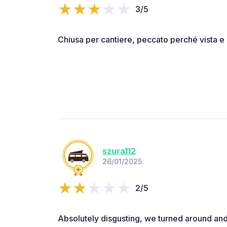
3/5
Chiusa per cantiere, peccato perché vista e
szura112
26/01/2025
2/5
Absolutely disgusting, we turned around an