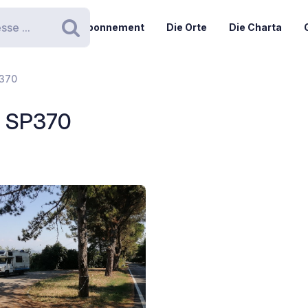
Abonnement
Die Orte
Die Charta
Suchen
P370
 - SP370