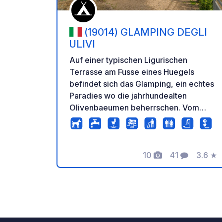
(19014) GLAMPING DEGLI
ULIVI
Auf einer typischen Ligurischen
Terrasse am Fusse eines Huegels
befindet sich das Glamping, ein echtes
Paradies wo die jahrhundealten
Olivenbaeumen beherrschen. Vom
Maher nur 100 Mater entfernt, 5
Minuten zu Fuss vom Bahnhof und vom
Zentrum des Dorfzentrums von Deiva
10
41
3.6
★
Marina, koennen Sie alles geniessen,
Fotos
Kommentare
Bewer
was Ihnen am liebsten ist,beginnend
mit der Ruhe, die uns ausgezeichnet.