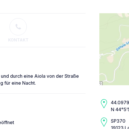
KONTAKT
h und durch eine Aiola von der Straße
g für eine Nacht.
44.0979,
N 44°5’
SP370
eöffnet
19123 L