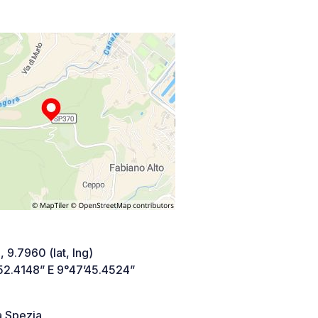
 9.7960 (lat, lng)
52.4148” E 9°47’45.4524”
a Spezia,