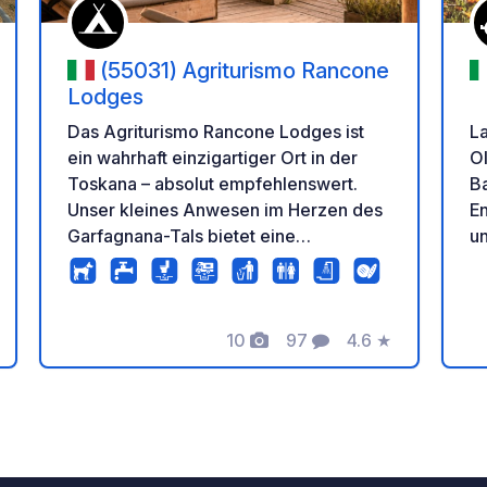
(55031) Agriturismo Rancone
Lodges
L
Das Agriturismo Rancone Lodges ist
O
ein wahrhaft einzigartiger Ort in der
Ba
Toskana – absolut empfehlenswert.
En
Unser kleines Anwesen im Herzen des
u
Garfagnana-Tals bietet eine
a
fantastische Mischung aus luxuriösem
O
Glamping, komfortablen
N
Campingplätzen und authentischer
10
97
4.6
★
V
Bauernhofatmosphäre. Tiere spielen
tung
Fotos
Kommentare
Bewertung
ZE
hier eine wichtige Rolle im Alltag:
un
Hunde, Katzen, Schafe, Pferde und
da
Hühner laufen frei auf dem Gelände
Tr
herum und machen es so zum
er
perfekten Ort für Tierliebhaber. Sie