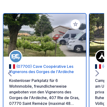
Zu Ihren Favoriten 
(07700) Cave Coopérative Les
(0
Vignerons des Gorges de l'Ardèche
Kostenloser Parkplatz für 6
Campi
Wohnmobile, freundlicherweise
am Ufe
angeboten von den Vignerons des
privat
Gorges de l'Ardèche, 407 Rte de Gras,
Ruhe, 
07770 Saint Remèze (maximal 48
Völlig