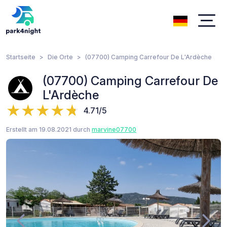
Startseite
Die Orte
(07700) Camping Carrefour De L'Ardèche
(07700) Camping Carrefour De
L'Ardèche
4.71/5
Erstellt am 19.08.2021 durch
marvine07700