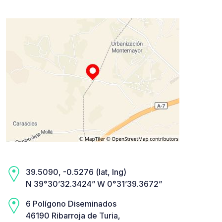
39.5090, -0.5276 (lat, lng)
N 39°30’32.3424” W 0°31’39.3672”
6 Polígono Diseminados
46190 Ribarroja de Turia,