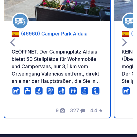
(46960) Camper Park Aldaia
(4
GEÖFFNET. Der Campingplatz Aldaia
KEIN
bietet 50 Stellplätze für Wohnmobile
(Über
und Campervans, nur 3,1 km vom
mögli
Ortseingang Valencias entfernt, direkt
Der Ca
an einer der Hauptstraßen, die Sie in
Stellp
die Nähe der wichtigsten
Wohnw
Sehenswürdigkeiten der Stadt führen.
sichere
Eine Bushaltestelle befindet sich 150
Bereic
Meter entfernt; von dort erreichen Sie
9
327
4.4
★
Langz
Fotos
Kommentare
Bewertung
das Stadtzentrum Valencias in 15
Überna
Minuten. Alternativ können Sie auch
Sie kö
den wunderschönen Turia-Park mit
Reise 